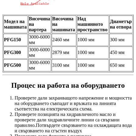
Височина
Височина
Над
Модел на
Диаметър
на
на
машинното
машината
на отвора
партера
машината
пространство
3000-6000
PFG150
2460 мм
1000 мм
300 мм
мм
3000-6000
PFG300
2879 мм
1000 мм
450 мм
мм
3000-6000
PFG500
3100 мм
1000 мм
650 мм
мм
Процес на работа на оборудването
Проверете дали захранващото напрежение и мощността
на оборудването съвпадат и връзката на линията
съответства на електрическата схема.
Проверете позицията на хидравличното масло и
проверете дали хидравличните линии са свързани
правилно.Потвърдете свързването на охлаждащата вода
и свързването на сгъстен въздух