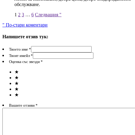
обслужване.
1
2
3
…
6
Следващия "
" По-стари коментари
Напишете отзив тук:
Твоето име *
Твоят имейл *
Оценка със звезди *
★
★
★
★
★
Вашите отзиви *