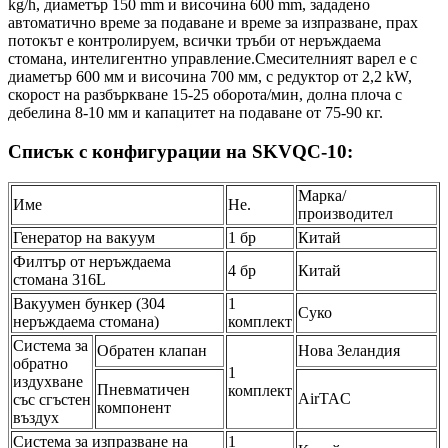
kg/h, диаметър 150 mm и височина 600 mm, зададено
автоматично време за подаване и време за изпразване, прах
потокът е контролируем, всички тръби от неръждаема
стомана, интелигентно управление.Смесителният варел е с
диаметър 600 мм и височина 700 мм, с редуктор от 2,2 kW,
скорост на разбъркване 15-25 оборота/мин, долна плоча с
дебелина 8-10 мм и капацитет на подаване от 75-90 кг.
Списък с конфигурации на SKVQC-10:
Марка/
Име
Не.
производител
Генератор на вакуум
1 бр
Китай
Филтър от неръждаема
4 бр
Китай
стомана 316L
Вакуумен бункер (304
1
Суко
неръждаема стомана)
комплект
Система за
Обратен клапан
Нова Зеландия
обратно
1
издухване
Пневматичен
комплект
AirTAC
със сгъстен
компонент
въздух
Система за изпразване на
1