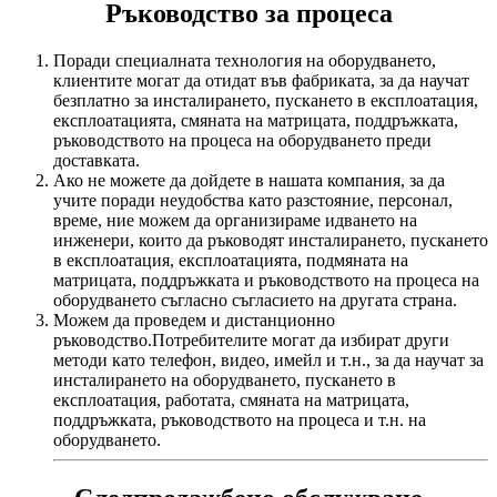
Ръководство за процеса
Поради специалната технология на оборудването,
клиентите могат да отидат във фабриката, за да научат
безплатно за инсталирането, пускането в експлоатация,
експлоатацията, смяната на матрицата, поддръжката,
ръководството на процеса на оборудването преди
доставката.
Ако не можете да дойдете в нашата компания, за да
учите поради неудобства като разстояние, персонал,
време, ние можем да организираме идването на
инженери, които да ръководят инсталирането, пускането
в експлоатация, експлоатацията, подмяната на
матрицата, поддръжката и ръководството на процеса на
оборудването съгласно съгласието на другата страна.
Можем да проведем и дистанционно
ръководство.Потребителите могат да избират други
методи като телефон, видео, имейл и т.н., за да научат за
инсталирането на оборудването, пускането в
експлоатация, работата, смяната на матрицата,
поддръжката, ръководството на процеса и т.н. на
оборудването.