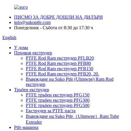
ПИСМО ЗА ДОБРЕ ДОШЛИ НА ДИЛЪРИ
info@sukoptfe.com
Понеделник - Събота от 8:30 до 17:30 ч
English
У дома
Пръчков екструдер
PTFE Rod Ram екструдер PFLB20
PTFE Rod Ram екструдер PFB80
PTFE Rod Ram екструдер PFB150
PTFE Rod Ram екструдер PFB20, 20.
Въвеждане на Suko Ptfe (Uhmwpe) Ram Rod
екструдер
Тръбен екструдер
PTFE тръбен екструдер PFG150
PTFE тръбен екструдер PFG300
PTFE тръбен екструдер PFG500
Екструдер за PTFE паста
Въвеждане на Suko Ptfe（Uhmwpe）Ram Tube
Extruder
Ptfe машина