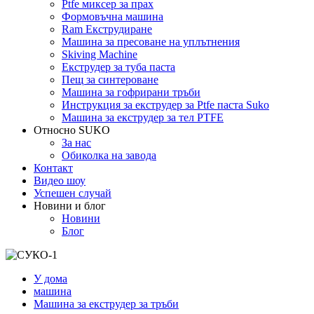
Ptfe миксер за прах
Формовъчна машина
Ram Екструдиране
Машина за пресоване на уплътнения
Skiving Machine
Екструдер за туба паста
Пещ за синтероване
Машина за гофрирани тръби
Инструкция за екструдер за Ptfe паста Suko
Машина за екструдер за тел PTFE
Относно SUKO
За нас
Обиколка на завода
Контакт
Видео шоу
Успешен случай
Новини и блог
Новини
Блог
У дома
машина
Машина за екструдер за тръби