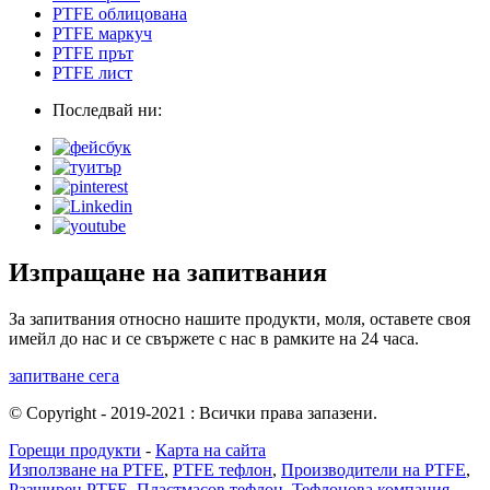
PTFE облицована
PTFE маркуч
PTFE прът
PTFE лист
Последвай ни:
Изпращане на запитвания
За запитвания относно нашите продукти, моля, оставете своя
имейл до нас и се свържете с нас в рамките на 24 часа.
запитване сега
© Copyright - 2019-2021 : Всички права запазени.
Горещи продукти
-
Карта на сайта
Използване на PTFE
,
PTFE тефлон
,
Производители на PTFE
,
Разширен PTFE
,
Пластмасов тефлон
,
Тефлонова компания
,