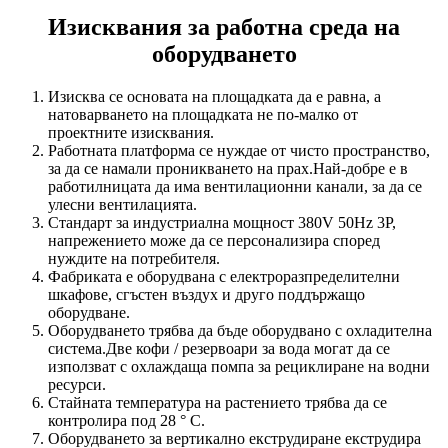
Изисквания за работна среда на
оборудването
Изисква се основата на площадката да е равна, а
натоварването на площадката не по-малко от
проектните изисквания.
Работната платформа се нуждае от чисто пространство,
за да се намали проникването на прах.Най-добре е в
работилницата да има вентилационни канали, за да се
улесни вентилацията.
Стандарт за индустриална мощност 380V 50Hz 3P,
напрежението може да се персонализира според
нуждите на потребителя.
Фабриката е оборудвана с електроразпределителни
шкафове, сгъстен въздух и друго поддържащо
оборудване.
Оборудването трябва да бъде оборудвано с охладителна
система.Две кофи / резервоари за вода могат да се
използват с охлаждаща помпа за рециклиране на водни
ресурси.
Стайната температура на растението трябва да се
контролира под 28 ° C.
Оборудването за вертикално екструдиране екструдира