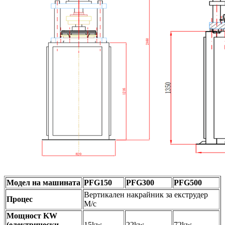
Модел на машината
PFG150
PFG300
PFG500
Вертикален накрайник за екструдер
Процес
M/c
Мощност KW
(електрически
15kw
22kw
72kw