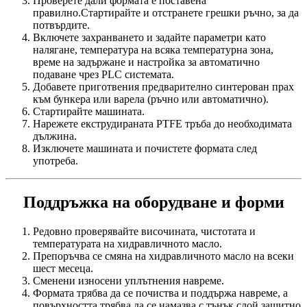
Проверете дали формата е поставена
правилно.Стартирайте и отстранете грешки ръчно, за да
потвърдите.
Включете захранването и задайте параметри като
налягане, температура на всяка температурна зона,
време на задържане и настройка за автоматично
подаване чрез PLC системата.
Добавете приготвения предварително синтерован прах
към бункера или варела (ръчно или автоматично).
Стартирайте машината.
Нарежете екструдираната PTFE тръба до необходимата
дължина.
Изключете машината и почистете формата след
употреба.
Поддръжка на оборудване и форми
Редовно проверявайте височината, чистотата и
температурата на хидравличното масло.
Препоръчва се смяна на хидравличното масло на всеки
шест месеца.
Сменени износени уплътнения навреме.
Формата трябва да се почиства и поддържа навреме, а
повърхността трябва да се намазва с тънък слой защитно