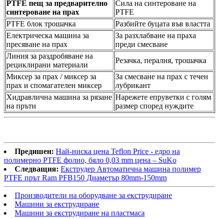
PTFE пещ за предварително
Сила на синтероване на
синтероване на прах
PTFE
PTFE блок трошачка
Разбийте буцата във властта
Електрическа машина за
За разхлабване на праха
пресяване на прах
преди смесване
Линия за раздробяване на
Резачка, пералня, трошачка
рециклирани материали
Миксер за прах / миксер за
За смесване на прах с течен
прах и спомагателен миксер
лубрикант
Хидравлична машина за рязане
Нарежете епруветки с голям
на пръти
размер според нуждите
Предишен:
Най-ниска цена Teflon Price - едро на
полимерно PTFE фолио, бяло 0,03 mm цена – SuKo
Следващия:
Екструдер Автоматична машина полимер
PTFE прът Ram PFB150 Диаметър 80mm-150mm
Производители на оборудване за екструдиране
Машини за екструдиране
Машини за екструдиране на пластмаса