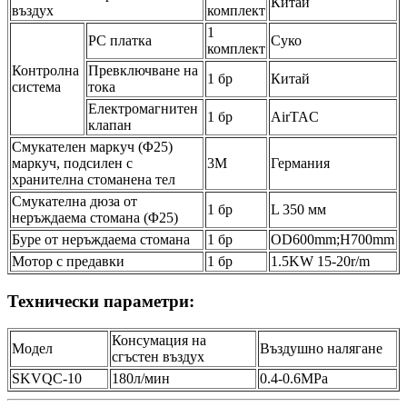
Китай
въздух
комплект
1
PC платка
Суко
комплект
Контролна
Превключване на
1 бр
Китай
система
тока
Електромагнитен
1 бр
AirTAC
клапан
Смукателен маркуч (Φ25)
маркуч, подсилен с
3M
Германия
хранителна стоманена тел
Смукателна дюза от
1 бр
L 350 мм
неръждаема стомана (Φ25)
Буре от неръждаема стомана
1 бр
OD600mm;H700mm
Мотор с предавки
1 бр
1.5KW 15-20r/m
Технически параметри:
Консумация на
Модел
Въздушно налягане
сгъстен въздух
SKVQC-10
180л/мин
0.4-0.6MPa