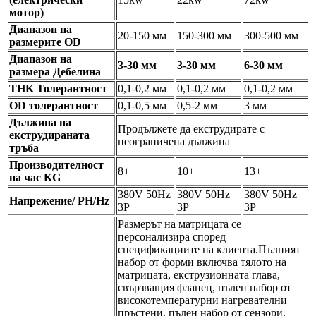
мотор)
Диапазон на
20-150 мм
150-300 мм
300-500 мм
размерите OD
Диапазон на
3-30 мм
3-30 мм
6-30 мм
размера Дебелина
THK Толерантност
0,1-0,2 мм
0,1-0,2 мм
0,1-0,2 мм
OD толерантност
0,1-0,5 мм
0,5-2 мм
3 мм
Дължина на
Продължете да екструдирате с
екструдираната
неограничена дължина
тръба
Производителност
8+
10+
13+
на час KG
380V 50Hz
380V 50Hz
380V 50Hz
Напрежение/ PH/Hz
3P
3P
3P
Размерът на матрицата се
персонализира според
спецификациите на клиента.Пълният
набор от форми включва тялото на
матрицата, екструзионната глава,
свързващия фланец, пълен набор от
високотемпературни нагревателни
пръстени, пълен набор от сензори,