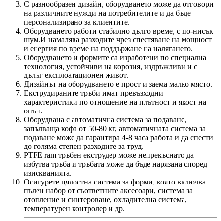
С разнообразен дизайн, оборудването може да отговори
на различните нужди на потребителите и да бъде
персонализирано за клиентите.
Оборудването работи стабилно дълго време, с по-нисък
шум.И намалява разходите чрез спестяване на мощност
и енергия по време на поддържане на налягането.
Оборудването и формите са изработени по специална
технология, устойчиви на корозия, издръжливи и с
дълъг експлоатационен живот.
Дизайнът на оборудването е прост и заема малко място.
Екструдираните тръби имат превъзходни
характеристики по отношение на плътност и якост на
опън.
Оборудвана с автоматична система за подаване,
запълваща кофа от 50-80 кг, автоматичната система за
подаване може да гарантира 4-8 часа работа и да спести
до голяма степен разходите за труд.
PTFE ram тръбен екструдер може непрекъснато да
избутва тръба и тръбата може да бъде нарязана според
изискванията.
Осигурете цялостна система за форми, която включва
пълен набор от съответните аксесоари, система за
отопление и синтероване, охладителна система,
температурен контролер и др.