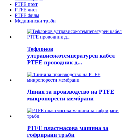
PTFE прът
PTFE лист
PTFE филм
Медицински тръби
Тефлонов
ултрависокотемпературен кабел
PTFE проводник д...
Линия за производство на PTFE
микропорести мембрани
PTFE пластмасова машина за
гофрирани тръби