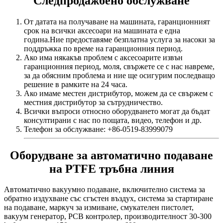
Следпродажбено обслужване
От датата на получаване на машината, гаранционният
срок на всички аксесоари на машината е една
година.Ние предоставяме безплатна услуга за насоки за
поддръжка по време на гаранционния период.
Ако има някакъв проблем с аксесоарите извън
гаранционния период, моля, свържете се с нас навреме,
за да обясним проблема и ние ще осигурим последващо
решение в рамките на 24 часа.
Ако имаме местен дистрибутор, можем да се свържем с
местния дистрибутор за сътрудничество.
Всички въпроси относно оборудването могат да бъдат
консултирани с нас по пощата, видео, телефон и др.
Телефон за обслужване: +86-0519-83999079
Оборудване за автоматично подаване
на PTFE тръбна линия
Автоматично вакуумно подаване, включително система за
обратно издухване със сгъстен въздух, система за стартиране
на подаване, маркуч за измиване, смукателен пистолет,
вакуум генератор, PCB контролер, производителност 30-300