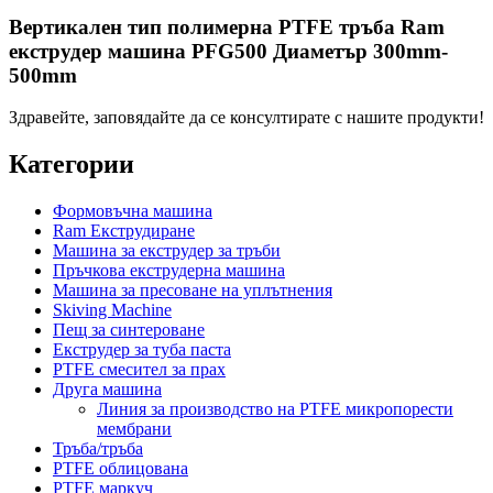
Вертикален тип полимерна PTFE тръба Ram
екструдер машина PFG500 Диаметър 300mm-
500mm
Здравейте, заповядайте да се консултирате с нашите продукти!
Категории
Формовъчна машина
Ram Екструдиране
Машина за екструдер за тръби
Пръчкова екструдерна машина
Машина за пресоване на уплътнения
Skiving Machine
Пещ за синтероване
Екструдер за туба паста
PTFE смесител за прах
Друга машина
Линия за производство на PTFE микропорести
мембрани
Тръба/тръба
PTFE облицована
PTFE маркуч