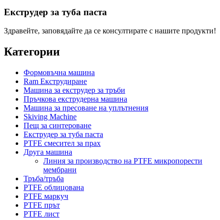
Екструдер за туба паста
Здравейте, заповядайте да се консултирате с нашите продукти!
Категории
Формовъчна машина
Ram Екструдиране
Машина за екструдер за тръби
Пръчкова екструдерна машина
Машина за пресоване на уплътнения
Skiving Machine
Пещ за синтероване
Екструдер за туба паста
PTFE смесител за прах
Друга машина
Линия за производство на PTFE микропорести
мембрани
Тръба/тръба
PTFE облицована
PTFE маркуч
PTFE прът
PTFE лист