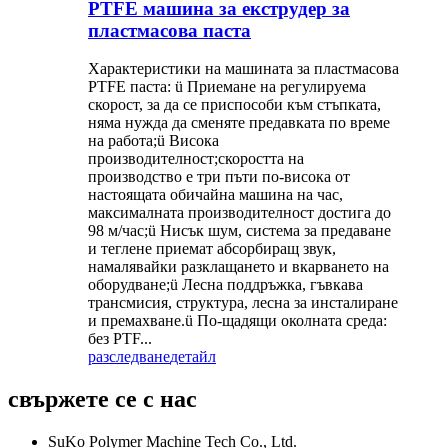
PTFE машина за екструдер за
пластмасова паста
Характеристики на машината за пластмасова
PTFE паста: ü Приемане на регулируема
скорост, за да се приспособи към стъпката,
няма нужда да сменяте предавката по време
на работа;ü Висока
производителност;скоростта на
производство е три пъти по-висока от
настоящата обичайна машина на час,
максималната производителност достига до
98 м/час;ü Нисък шум, система за предаване
и теглене приемат абсорбиращ звук,
намалявайки разклащането и вкарването на
оборудване;ü Лесна поддръжка, гъвкава
трансмисия, структура, лесна за инсталиране
и премахване.ü По-щадящи околната среда:
без PTF...
разследване
детайл
свържете се с нас
SuKo Polymer Machine Tech Co., Ltd.