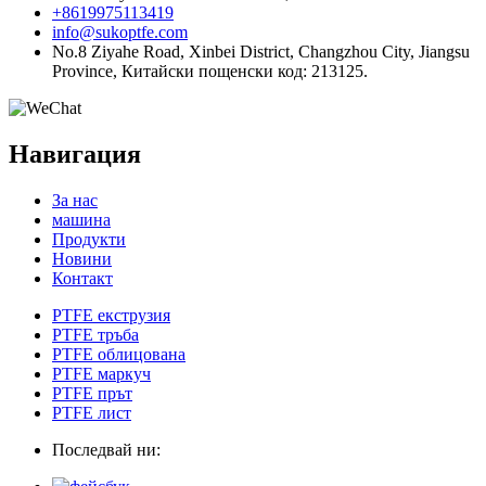
+8619975113419
info@sukoptfe.com
No.8 Ziyahe Road, Xinbei District, Changzhou City, Jiangsu
Province, Китайски пощенски код: 213125.
Навигация
За нас
машина
Продукти
Новини
Контакт
PTFE екструзия
PTFE тръба
PTFE облицована
PTFE маркуч
PTFE прът
PTFE лист
Последвай ни: