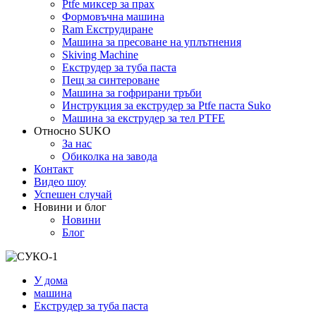
Ptfe миксер за прах
Формовъчна машина
Ram Екструдиране
Машина за пресоване на уплътнения
Skiving Machine
Екструдер за туба паста
Пещ за синтероване
Машина за гофрирани тръби
Инструкция за екструдер за Ptfe паста Suko
Машина за екструдер за тел PTFE
Относно SUKO
За нас
Обиколка на завода
Контакт
Видео шоу
Успешен случай
Новини и блог
Новини
Блог
У дома
машина
Екструдер за туба паста