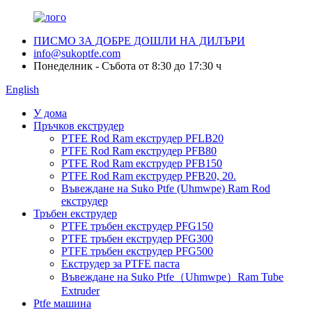
ПИСМО ЗА ДОБРЕ ДОШЛИ НА ДИЛЪРИ
info@sukoptfe.com
Понеделник - Събота от 8:30 до 17:30 ч
English
У дома
Пръчков екструдер
PTFE Rod Ram екструдер PFLB20
PTFE Rod Ram екструдер PFB80
PTFE Rod Ram екструдер PFB150
PTFE Rod Ram екструдер PFB20, 20.
Въвеждане на Suko Ptfe (Uhmwpe) Ram Rod
екструдер
Тръбен екструдер
PTFE тръбен екструдер PFG150
PTFE тръбен екструдер PFG300
PTFE тръбен екструдер PFG500
Екструдер за PTFE паста
Въвеждане на Suko Ptfe（Uhmwpe）Ram Tube
Extruder
Ptfe машина