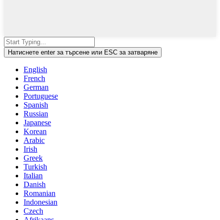
Натиснете enter за търсене или ESC за затваряне
English
French
German
Portuguese
Spanish
Russian
Japanese
Korean
Arabic
Irish
Greek
Turkish
Italian
Danish
Romanian
Indonesian
Czech
Afrikaans