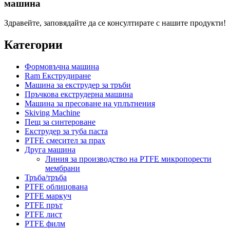
машина
Здравейте, заповядайте да се консултирате с нашите продукти!
Категории
Формовъчна машина
Ram Екструдиране
Машина за екструдер за тръби
Пръчкова екструдерна машина
Машина за пресоване на уплътнения
Skiving Machine
Пещ за синтероване
Екструдер за туба паста
PTFE смесител за прах
Друга машина
Линия за производство на PTFE микропорести
мембрани
Тръба/тръба
PTFE облицована
PTFE маркуч
PTFE прът
PTFE лист
PTFE филм