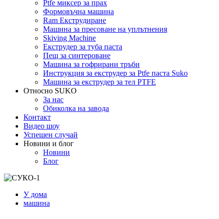
Ptfe миксер за прах
Формовъчна машина
Ram Екструдиране
Машина за пресоване на уплътнения
Skiving Machine
Екструдер за туба паста
Пещ за синтероване
Машина за гофрирани тръби
Инструкция за екструдер за Ptfe паста Suko
Машина за екструдер за тел PTFE
Относно SUKO
За нас
Обиколка на завода
Контакт
Видео шоу
Успешен случай
Новини и блог
Новини
Блог
У дома
машина