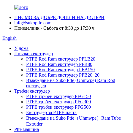
ПИСМО ЗА ДОБРЕ ДОШЛИ НА ДИЛЪРИ
info@sukoptfe.com
Понеделник - Събота от 8:30 до 17:30 ч
English
У дома
Пръчков екструдер
PTFE Rod Ram екструдер PFLB20
PTFE Rod Ram екструдер PFB80
PTFE Rod Ram екструдер PFB150
PTFE Rod Ram екструдер PFB20, 20.
Въвеждане на Suko Ptfe (Uhmwpe) Ram Rod
екструдер
Тръбен екструдер
PTFE тръбен екструдер PFG150
PTFE тръбен екструдер PFG300
PTFE тръбен екструдер PFG500
Екструдер за PTFE паста
Въвеждане на Suko Ptfe（Uhmwpe）Ram Tube
Extruder
Ptfe машина