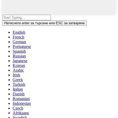
Натиснете enter за търсене или ESC за затваряне
English
French
German
Portuguese
Spanish
Russian
Japanese
Korean
Arabic
Irish
Greek
Turkish
Italian
Danish
Romanian
Indonesian
Czech
Afrikaans
Swedish