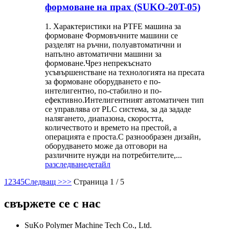
формоване на прах (SUKO-20T-05)
1. Характеристики на PTFE машина за
формоване Формовъчните машини се
разделят на ръчни, полуавтоматични и
напълно автоматични машини за
формоване.Чрез непрекъснато
усъвършенстване на технологията на пресата
за формоване оборудването е по-
интелигентно, по-стабилно и по-
ефективно.Интелигентният автоматичен тип
се управлява от PLC система, за да зададе
налягането, диапазона, скоростта,
количеството и времето на престой, а
операцията е проста.С разнообразен дизайн,
оборудването може да отговори на
различните нужди на потребителите,...
разследване
детайл
1
2
3
4
5
Следващ >
>>
Страница 1 / 5
свържете се с нас
SuKo Polymer Machine Tech Co., Ltd.