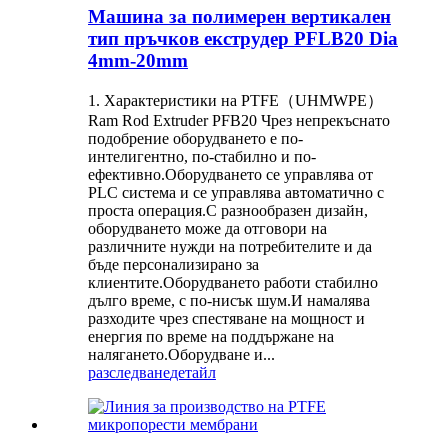
Машина за полимерен вертикален
тип пръчков екструдер PFLB20 Dia
4mm-20mm
1. Характеристики на PTFE（UHMWPE）
Ram Rod Extruder PFB20 Чрез непрекъснато
подобрение оборудването е по-
интелигентно, по-стабилно и по-
ефективно.Оборудването се управлява от
PLC система и се управлява автоматично с
проста операция.С разнообразен дизайн,
оборудването може да отговори на
различните нужди на потребителите и да
бъде персонализирано за
клиентите.Оборудването работи стабилно
дълго време, с по-нисък шум.И намалява
разходите чрез спестяване на мощност и
енергия по време на поддържане на
налягането.Оборудване и...
разследване
детайл