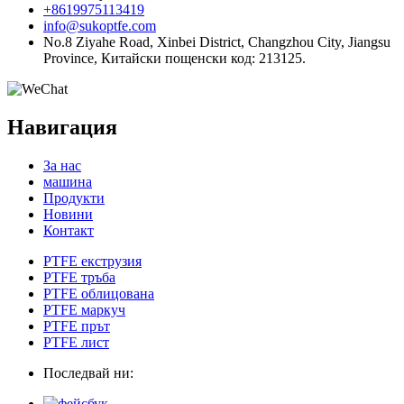
+8619975113419
info@sukoptfe.com
No.8 Ziyahe Road, Xinbei District, Changzhou City, Jiangsu
Province, Китайски пощенски код: 213125.
Навигация
За нас
машина
Продукти
Новини
Контакт
PTFE екструзия
PTFE тръба
PTFE облицована
PTFE маркуч
PTFE прът
PTFE лист
Последвай ни: