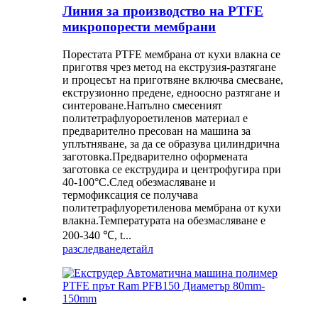
Линия за производство на PTFE
микропорести мембрани
Порестата PTFE мембрана от кухи влакна се
приготвя чрез метод на екструзия-разтягане
и процесът на приготвяне включва смесване,
екструзионно предене, едноосно разтягане и
синтероване.Напълно смесеният
политетрафлуороетиленов материал е
предварително пресован на машина за
уплътняване, за да се образува цилиндрична
заготовка.Предварително оформената
заготовка се екструдира и центрофугира при
40-100°C.След обезмасляване и
термофиксация се получава
политетрафлуоретиленова мембрана от кухи
влакна.Температурата на обезмасляване е
200-340 ℃, t...
разследване
детайл