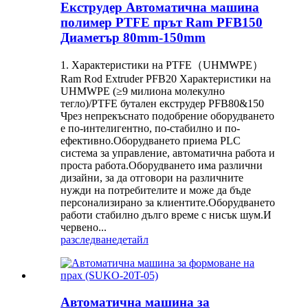
Екструдер Автоматична машина
полимер PTFE прът Ram PFB150
Диаметър 80mm-150mm
1. Характеристики на PTFE（UHMWPE）
Ram Rod Extruder PFB20 Характеристики на
UHMWPE (≥9 милиона молекулно
тегло)/PTFE бутален екструдер PFB80&150
Чрез непрекъснато подобрение оборудването
е по-интелигентно, по-стабилно и по-
ефективно.Оборудването приема PLC
система за управление, автоматична работа и
проста работа.Оборудването има различни
дизайни, за да отговори на различните
нужди на потребителите и може да бъде
персонализирано за клиентите.Оборудването
работи стабилно дълго време с нисък шум.И
червено...
разследване
детайл
Автоматична машина за