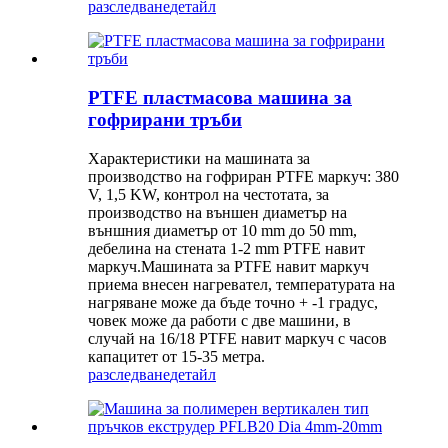
разследване
детайл
PTFE пластмасова машина за
гофрирани тръби
Характеристики на машината за
производство на гофриран PTFE маркуч: 380
V, 1,5 KW, контрол на честотата, за
производство на външен диаметър на
външния диаметър от 10 mm до 50 mm,
дебелина на стената 1-2 mm PTFE навит
маркуч.Машината за PTFE навит маркуч
приема внесен нагревател, температурата на
нагряване може да бъде точно + -1 градус,
човек може да работи с две машини, в
случай на 16/18 PTFE навит маркуч с часов
капацитет от 15-35 метра.
разследване
детайл