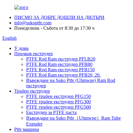
ПИСМО ЗА ДОБРЕ ДОШЛИ НА ДИЛЪРИ
info@sukoptfe.com
Понеделник - Събота от 8:30 до 17:30 ч
English
У дома
Пръчков екструдер
PTFE Rod Ram екструдер PFLB20
PTFE Rod Ram екструдер PFB80
PTFE Rod Ram екструдер PFB150
PTFE Rod Ram екструдер PFB20, 20.
Въвеждане на Suko Ptfe (Uhmwpe) Ram Rod
екструдер
Тръбен екструдер
PTFE тръбен екструдер PFG150
PTFE тръбен екструдер PFG300
PTFE тръбен екструдер PFG500
Екструдер за PTFE паста
Въвеждане на Suko Ptfe（Uhmwpe）Ram Tube
Extruder
Ptfe машина