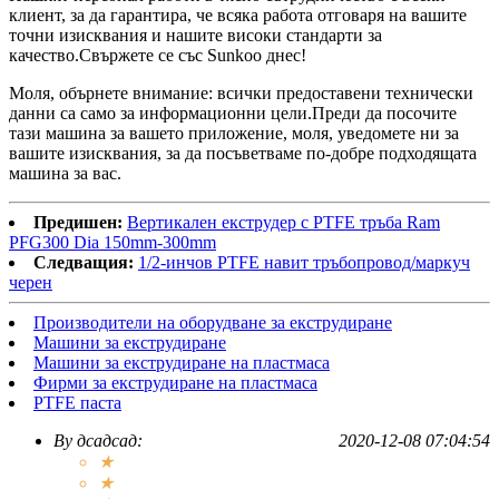
клиент, за да гарантира, че всяка работа отговаря на вашите
точни изисквания и нашите високи стандарти за
качество.Свържете се със Sunkoo днес!
Моля, обърнете внимание: всички предоставени технически
данни са само за информационни цели.Преди да посочите
тази машина за вашето приложение, моля, уведомете ни за
вашите изисквания, за да посъветваме по-добре подходящата
машина за вас.
Предишен:
Вертикален екструдер с PTFE тръба Ram
PFG300 Dia 150mm-300mm
Следващия:
1/2-инчов PTFE навит тръбопровод/маркуч
черен
Производители на оборудване за екструдиране
Машини за екструдиране
Машини за екструдиране на пластмаса
Фирми за екструдиране на пластмаса
PTFE паста
By
дсадсад
:
2020-12-08 07:04:54
★
★