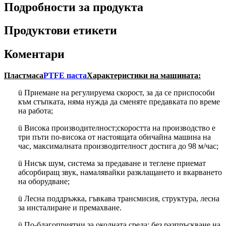
Подробности за продукта
Продуктови етикети
Коментари
Пластмаса
PTFE паста
Характеристики на машината:
ü Приемане на регулируема скорост, за да се приспособи
към стъпката, няма нужда да сменяте предавката по време
на работа;
ü Висока производителност;скоростта на производство е
три пъти по-висока от настоящата обичайна машина на
час, максималната производителност достига до 98 м/час;
ü Нисък шум, система за предаване и теглене приемат
абсорбиращ звук, намалявайки разклащането и вкарването
на оборудване;
ü Лесна поддръжка, гъвкава трансмисия, структура, лесна
за инсталиране и премахване.
ü По-благоприятни за околната среда: без разпръскване на