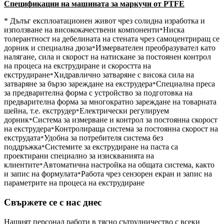
Спецификации на машината за маркучи от PTFE
* Дълъг експлоатационен живот чрез солидна изработка и
използване на висококачествени компоненти
Ниска
*
толерантност на дебелината на стената чрез самоцентриращ се
дорник и специална дюза
Измервателен преобразувател като
*
налягане, сила и скорост на натискане за постоянен контрол
на процеса на екструдиране и скоростта на
екструдиране
Хидравлично затваряне с висока сила на
*
затваряне за бързо зареждане на екструдера
Специална преса
*
за предварителна форма с устройство за подготовка на
предварителна форма за многократно зареждане на товарната
шейна, т.е. екструдер
Електрически регулируем
*
дорник
Система за измерване и контрол за постоянна скорост
*
на екструдера
Контролираща система за постоянна скорост на
*
екструдата
Удобна за потребителя система без
*
поддръжка
Системите за екструдиране на паста са
*
проектирани специално за изискванията на
клиентите
Автоматична настройка на общата система, както
*
и запис на формулата
Работа чрез сензорен екран и запис на
*
параметрите на процеса на екструдиране
Свържете се с нас днес
Нашият персонал работи в тясно сътрудничество с всеки