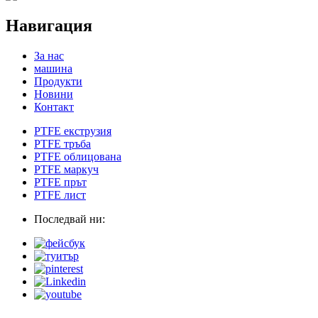
Навигация
За нас
машина
Продукти
Новини
Контакт
PTFE екструзия
PTFE тръба
PTFE облицована
PTFE маркуч
PTFE прът
PTFE лист
Последвай ни: