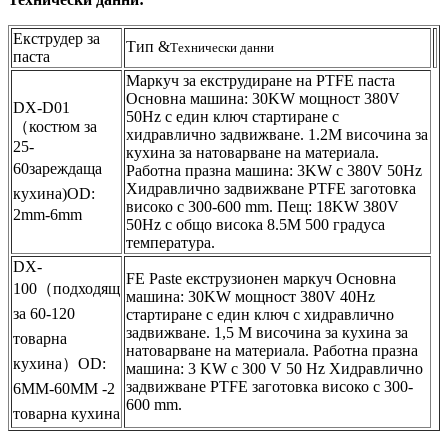
Екструдер за
Тип &
Технически данни
паста
Маркуч за екструдиране на PTFE паста
Основна машина: 30KW мощност 380V
DX-D01
50Hz с един ключ стартиране с
（костюм за
хидравлично задвижване. 1.2M височина за
25-
кухина за натоварване на материала.
60
зареждаща
Работна празна машина: 3KW с 380V 50Hz
Хидравлично задвижване PTFE заготовка
кухина)
OD:
високо с 300-600 mm. Пещ: 18KW 380V
2mm-6mm
50Hz с общо висока 8.5M 500 градуса
температура.
DX-
FE Paste екструзионен маркуч Основна
100
（подходящ
машина: 30KW мощност 380V 40Hz
за 60-120
стартиране с един ключ с хидравлично
задвижване. 1,5 M височина за кухина за
товарна
натоварване на материала. Работна празна
кухина）
OD:
машина: 3 KW с 300 V 50 Hz Хидравлично
задвижване PTFE заготовка високо с 300-
6MM-
60MM -2
600 mm.
товарна кухина