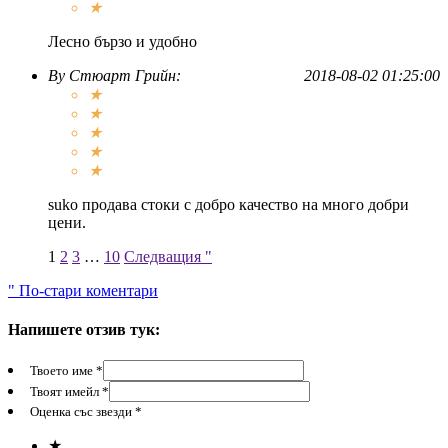
★
Лесно бързо и удобно
By
Стюарт Грийн
:
2018-08-02 01:25:00
★
★
★
★
★
suko продава стоки с добро качество на много добри
цени.
1
2
3
…
10
Следващия "
" По-стари коментари
Напишете отзив тук:
Твоето име *
Твоят имейл *
Оценка със звезди *
★