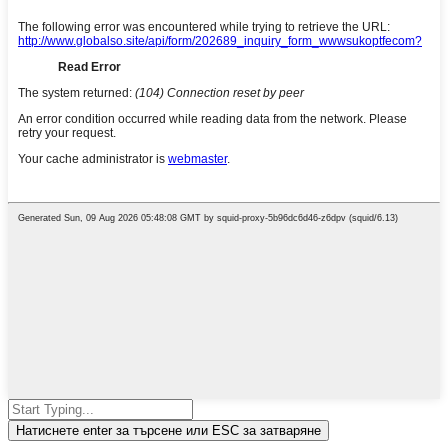
Натиснете enter за търсене или ESC за затваряне