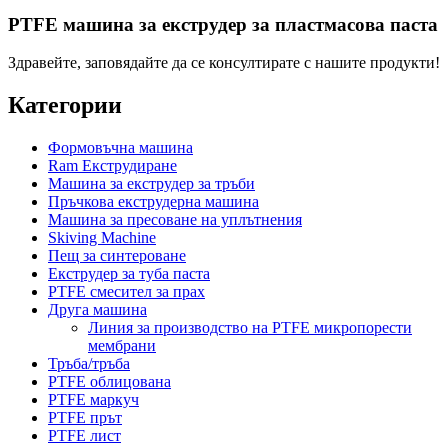
PTFE машина за екструдер за пластмасова паста
Здравейте, заповядайте да се консултирате с нашите продукти!
Категории
Формовъчна машина
Ram Екструдиране
Машина за екструдер за тръби
Пръчкова екструдерна машина
Машина за пресоване на уплътнения
Skiving Machine
Пещ за синтероване
Екструдер за туба паста
PTFE смесител за прах
Друга машина
Линия за производство на PTFE микропорести
мембрани
Тръба/тръба
PTFE облицована
PTFE маркуч
PTFE прът
PTFE лист