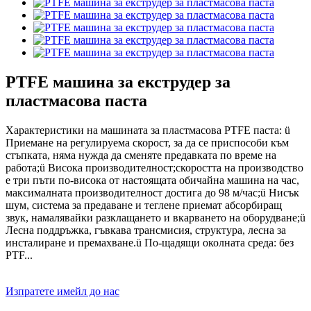
PTFE машина за екструдер за
пластмасова паста
Характеристики на машината за пластмасова PTFE паста: ü
Приемане на регулируема скорост, за да се приспособи към
стъпката, няма нужда да сменяте предавката по време на
работа;ü Висока производителност;скоростта на производство
е три пъти по-висока от настоящата обичайна машина на час,
максималната производителност достига до 98 м/час;ü Нисък
шум, система за предаване и теглене приемат абсорбиращ
звук, намалявайки разклащането и вкарването на оборудване;ü
Лесна поддръжка, гъвкава трансмисия, структура, лесна за
инсталиране и премахване.ü По-щадящи околната среда: без
PTF...
Изпратете имейл до нас