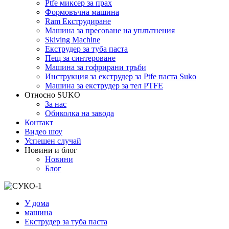
Ptfe миксер за прах
Формовъчна машина
Ram Екструдиране
Машина за пресоване на уплътнения
Skiving Machine
Екструдер за туба паста
Пещ за синтероване
Машина за гофрирани тръби
Инструкция за екструдер за Ptfe паста Suko
Машина за екструдер за тел PTFE
Относно SUKO
За нас
Обиколка на завода
Контакт
Видео шоу
Успешен случай
Новини и блог
Новини
Блог
У дома
машина
Екструдер за туба паста