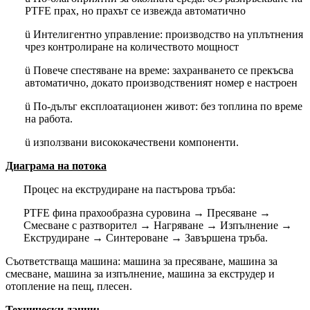
PTFE прах, но прахът се извежда автоматично
ü Интелигентно управление: производство на уплътнения
чрез контролиране на количеството мощност
ü Повече спестяване на време: захранването се прекъсва
автоматично, докато производственият номер е настроен
ü По-дълъг експлоатационен живот: без топлина по време
на работа.
ü използвани висококачествени компоненти.
Диаграма на потока
Процес на екструдиране на пастърова тръба:
PTFE фина прахообразна суровина → Пресяване →
Смесване с разтворител → Нагряване → Изпълнение →
Екструдиране → Синтероване → Завършена тръба.
Съответстваща машина: машина за пресяване, машина за
смесване, машина за изпълнение, машина за екструдер и
отопление на пещ, плесен.
Технически данни: